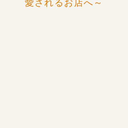
愛されるお店へ～
株式会社 松田モータースは、
山口県下関市の老舗のカート
ータルショップです。
お車の購入から日ごろのメン
テナンス、修理、保険相談ま
で、地域の皆さまの安心・安
全なカーライフをお守りいた